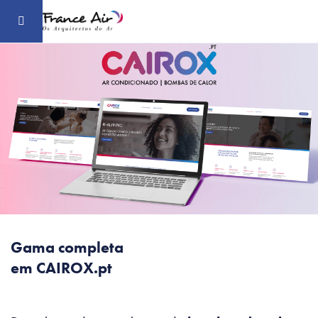
Aceder
ao
conteúdo
principal
Gama completa
em CAIROX.pt