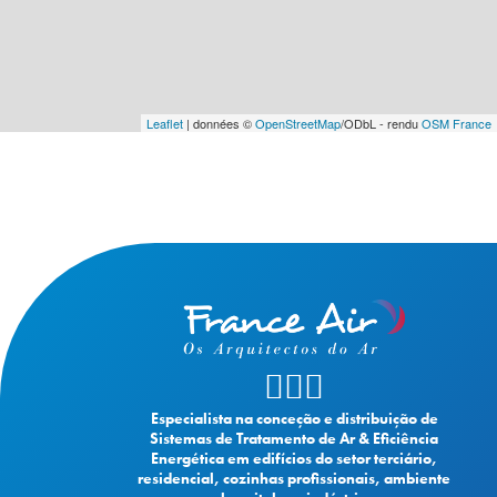
Leaflet
| données ©
OpenStreetMap
/ODbL - rendu
OSM France
Especialista na conceção e distribuição de
Sistemas de Tratamento de Ar & Eficiência
Energética em edifícios do setor terciário,
residencial, cozinhas profissionais, ambiente