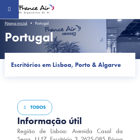
Aceder
ao
conteúdo
principal
Página inicial
Portugal
Portugal
Escritórios em Lisboa, Porto & Algarve
TODOS
Informação útil
Região de Lisboa: Avenida Casal da
Serra, N.º7, Escritório 3 2625-085 Póvoa