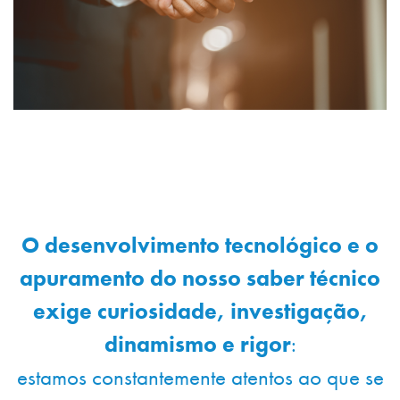
O desenvolvimento tecnológico e o
apuramento do nosso saber técnico
exige curiosidade, investigação,
dinamismo e rigor
:
estamos constantemente atentos ao que se