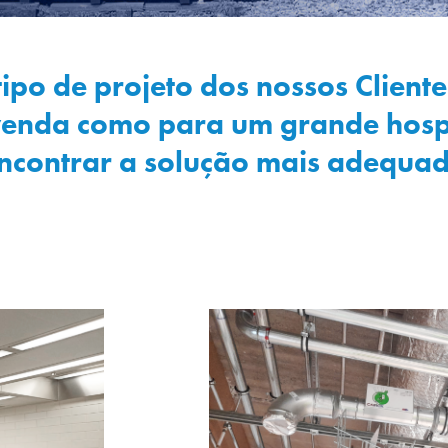
tipo de projeto dos nossos Clien
enda como para um grande hospita
ncontrar a solução mais adequa