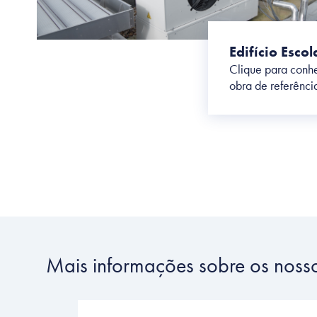
Edifício Escol
Clique para conhe
obra de referênci
Habitação
C
A garantia de bem-estar: uma
A 
ngente com
solução para cada tipo de
de
habitação.
co
Mais informações sobre os noss