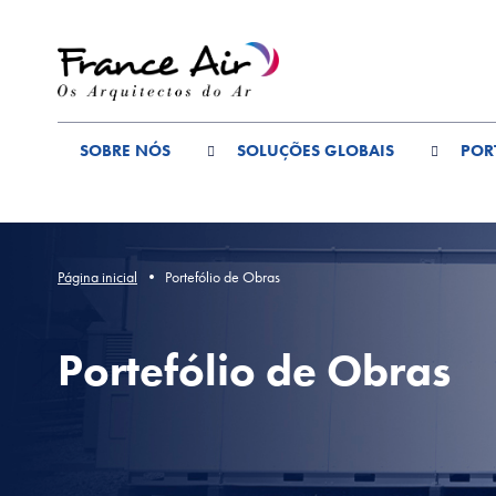
Aceder
ao
conteúdo
principal
SOBRE NÓS
SOLUÇÕES GLOBAIS
POR
Página inicial
Portefólio de Obras
Portefólio de Obras