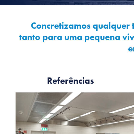
Concretizamos qualquer 
tanto para uma pequena viv
e
Referências