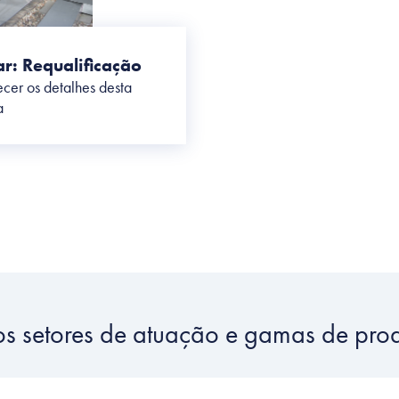
ar: Requalificação
cer os detalhes desta
a
ozinhas
Higiene Hospitalar
inovação ao serviço do
Total controlo da qualidade do
sempenho energético e do
em estabelecimentos de saúde
nforto
os setores de atuação e gamas de pro