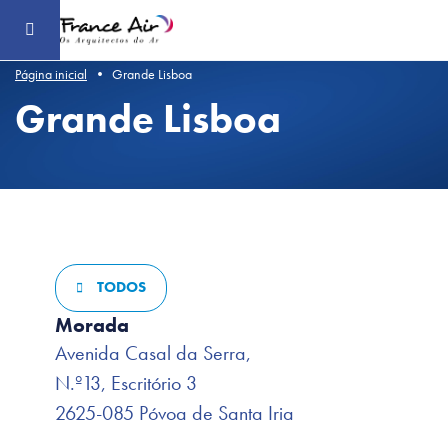
Aceder
ao
conteúdo
principal
Página inicial
Grande Lisboa
Grande Lisboa
TODOS
Morada
Avenida Casal da Serra,
N.º13, Escritório 3
2625-085 Póvoa de Santa Iria